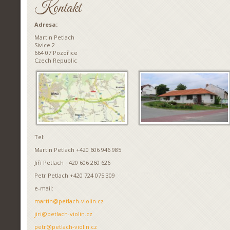
Kontakt
Adresa:
Martin Petlach
Sivice 2
664 07 Pozořice
Czech Republic
Tel:
Martin Petlach +420 606 946 985
Jiří Petlach +420 606 260 626
Petr Petlach +420 724 075 309
e-mail:
martin@petlach-violin.cz
jiri@petlach-violin.cz
petr@petlach-violin.cz