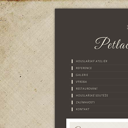
Petlac
HOUSLAŘSKÝ ATELIÉR
REFERENCE
GALERIE
VÝROBA
RESTAUROVÁNÍ
HOUSLAŘSKÉ SOUTĚŽE
ZAJÍMAVOSTI
KONTAKT