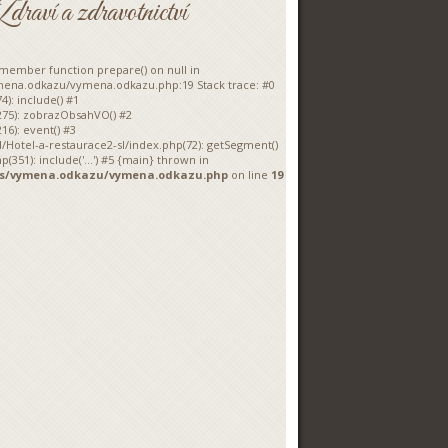
aví a zdravotnictví
a member function prepare() on null in
ymena.odkazu/vymena.odkazu.php:19 Stack trace: #0
4): include() #1
275): zobrazObsahVO() #2
16): event() #3
/Hotel-a-restaurace2-sl/index.php(72): getSegment()
(351): include('...') #5 {main} thrown in
ins/vymena.odkazu/vymena.odkazu.php
on line
19