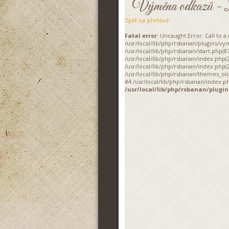
Výměna odkazů - Zdr
Zpět na přehled
Fatal error
: Uncaught Error: Call to 
/usr/local/lib/php/rsbanan/plugins/v
/usr/local/lib/php/rsbanan/start.php(87
/usr/local/lib/php/rsbanan/index.php(
/usr/local/lib/php/rsbanan/index.php(2
/usr/local/lib/php/rsbanan/themes_old
#4 /usr/local/lib/php/rsbanan/index.php
/usr/local/lib/php/rsbanan/plug